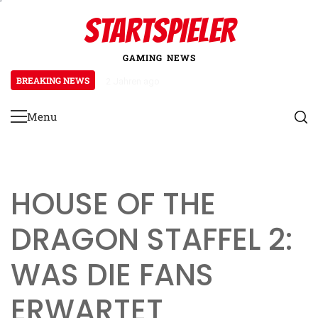
Skip
STARTSPIELER
to
content
GAMING NEWS
BREAKING NEWS
2 Jahren ago
Roborock S8 Pro Ultra: Leistungs
Menu
Primary
Menu
HOUSE OF THE
DRAGON STAFFEL 2:
WAS DIE FANS
ERWARTET