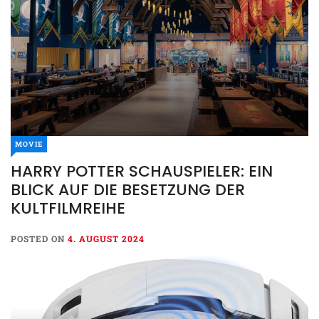
MOVIE
MOVIE
HARRY POTTER SCHAUSPIELER: EIN
HARRY POTTER
BLICK AUF DIE BESETZUNG DER
SCHAUSPIELER: EIN BLICK
KULTFILMREIHE
AUF DIE BESETZUNG DER
KULTFILMREIHE
POSTED ON
4. AUGUST 2024
POSTED ON
4. AUGUST 2024