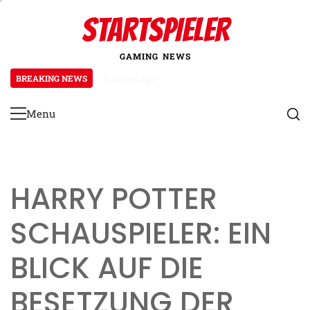
Skip
STARTSPIELER
to
content
GAMING NEWS
BREAKING NEWS
2 Jahren ago
Roborock S8 Pro Ultra: Leistungs
Menu
Primary
Menu
HARRY POTTER
SCHAUSPIELER: EIN
BLICK AUF DIE
BESETZUNG DER