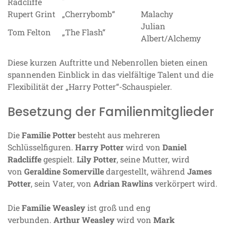
Radcliffe
Rupert Grint
„Cherrybomb“
Malachy
Julian
Tom Felton
„The Flash“
Albert/Alchemy
Diese kurzen Auftritte und Nebenrollen bieten einen
spannenden Einblick in das vielfältige Talent und die
Flexibilität der „Harry Potter“-Schauspieler.
Besetzung der Familienmitglieder
Die
Familie Potter
besteht aus mehreren
Schlüsselfiguren.
Harry Potter
wird von
Daniel
Radcliffe
gespielt.
Lily Potter
, seine Mutter, wird
von
Geraldine Somerville
dargestellt, während
James
Potter
, sein Vater, von
Adrian Rawlins
verkörpert wird.
Die
Familie Weasley
ist groß und eng
verbunden.
Arthur Weasley
wird von
Mark