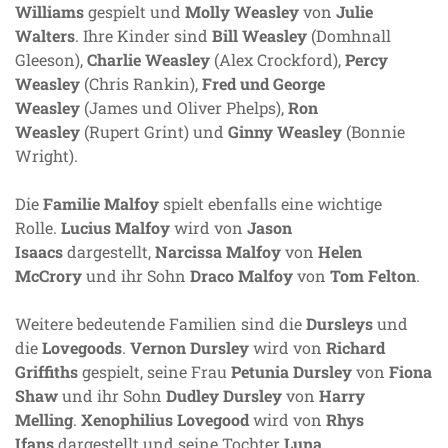
Williams
gespielt und
Molly Weasley
von
Julie
Walters
. Ihre Kinder sind
Bill Weasley
(Domhnall
Gleeson),
Charlie Weasley
(Alex Crockford),
Percy
Weasley
(Chris Rankin),
Fred und George
Weasley
(James und Oliver Phelps),
Ron
Weasley
(Rupert Grint) und
Ginny Weasley
(Bonnie
Wright).
Die
Familie Malfoy
spielt ebenfalls eine wichtige
Rolle.
Lucius Malfoy
wird von
Jason
Isaacs
dargestellt,
Narcissa Malfoy
von
Helen
McCrory
und ihr Sohn
Draco Malfoy
von
Tom Felton
.
Weitere bedeutende Familien sind die
Dursleys
und
die
Lovegoods
.
Vernon Dursley
wird von
Richard
Griffiths
gespielt, seine Frau
Petunia Dursley
von
Fiona
Shaw
und ihr Sohn
Dudley Dursley
von
Harry
Melling
.
Xenophilius Lovegood
wird von
Rhys
Ifans
dargestellt und seine Tochter
Luna